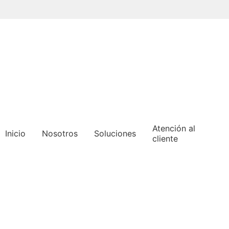
Pasar
al
contenido
principal
Atención al
Inicio
Nosotros
Soluciones
cliente