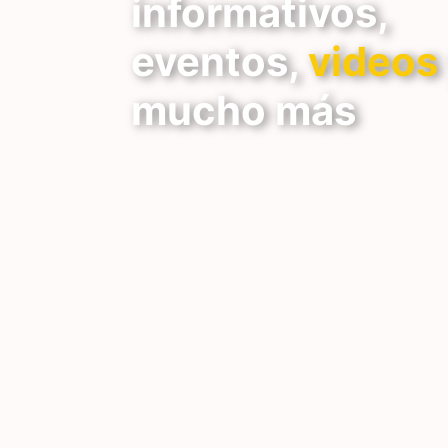
informativos,
eventos,
videos
mucho más