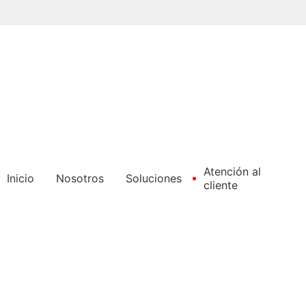
Pasar
al
contenido
principal
Atención al
Inicio
Nosotros
Soluciones
cliente