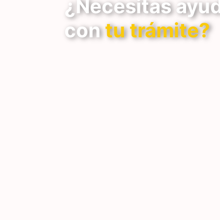
¿Necesitas ayu
con
tu trámite?