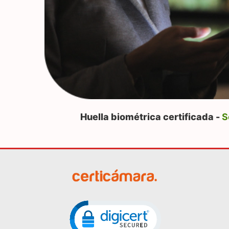
Huella biométrica certificada -
S
Click to open certificate veri