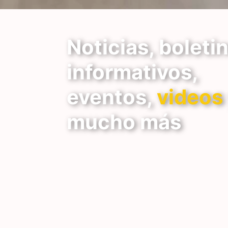
Noticias, boleti
informativos,
eventos,
videos
mucho más