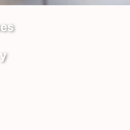
nes
y