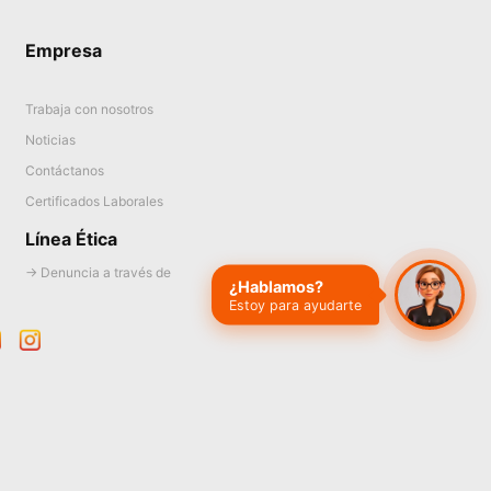
Empresa
Trabaja con nosotros
Noticias
Contáctanos
Certificados Laborales
Línea Ética
→ Denuncia a través de
¿Hablamos?
Estoy para ayudarte