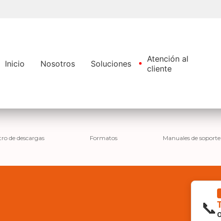
Pasar
al
contenido
principal
Atención al
Inicio
Nosotros
Soluciones
cliente
ro de descargas
Formatos
Manuales de soporte
📞
O