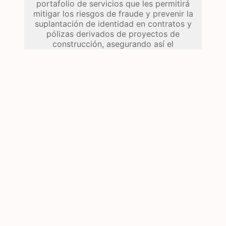
portafolio de servicios que les permitirá
mitigar los riesgos de fraude y prevenir la
suplantación de identidad en contratos y
pólizas derivados de proyectos de
construcción, asegurando así el
crecimiento seguro del sector.
Colocar el nombre y no olvidar el
numero de la posicion del articulo
Gremio de la construcción firma