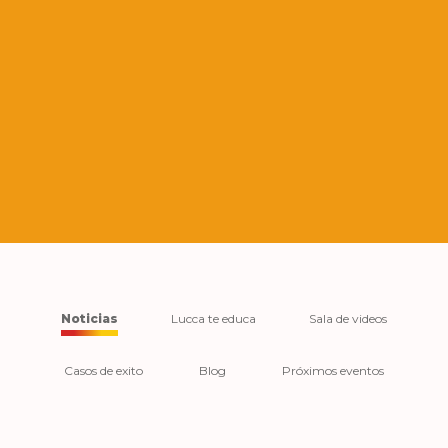
Video
file
Noticias
Lucca te educa
Sala de videos
Casos de exito
Blog
Próximos eventos