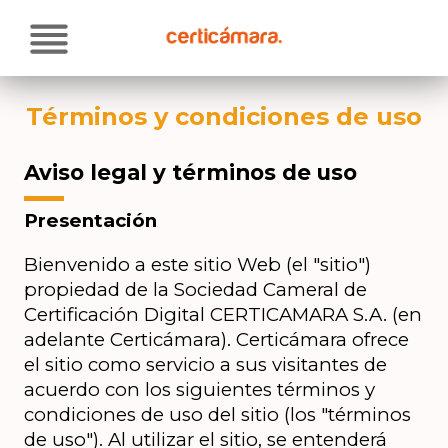
Pasar
Soluciones
al
contenido
principal
Atención al cliente
Términos y condiciones de uso
Proveedores
Aviso legal y términos de uso
Actualidad
Presentación
Contacto
Bienvenido a este sitio Web (el "sitio") 
propiedad de la Sociedad Cameral de 
Certificación Digital CERTICAMARA S.A. (en 
adelante Certicámara). Certicámara ofrece 
el sitio como servicio a sus visitantes de 
acuerdo con los siguientes términos y 
condiciones de uso del sitio (los "términos 
de uso"). Al utilizar el sitio, se entenderá 