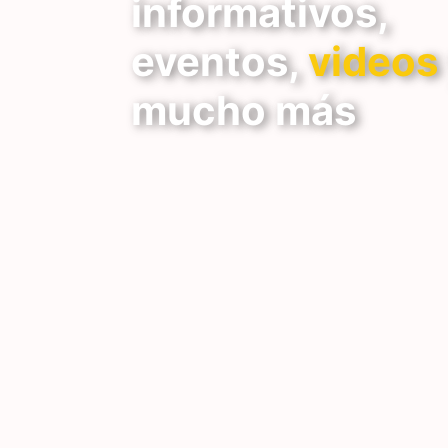
informativos,
eventos,
videos
mucho más