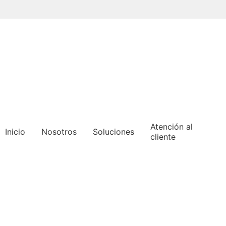
Pasar
al
contenido
principal
Atención al
Inicio
Nosotros
Soluciones
cliente