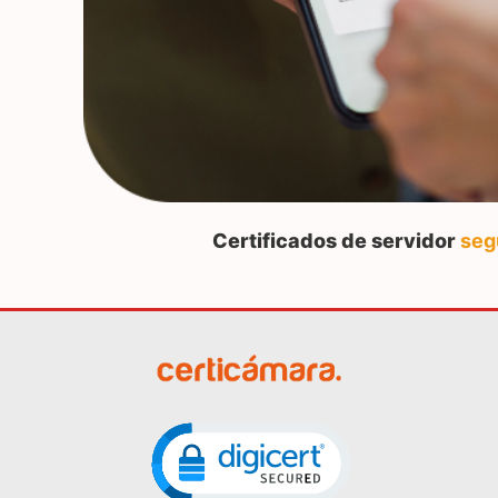
Certificados de servidor
seg
Click to open certificate veri