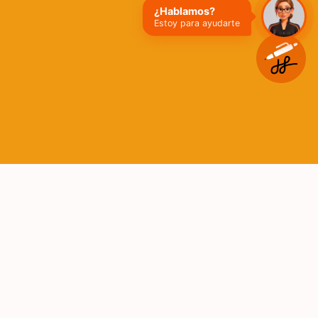
¿Hablamos?
Estoy para ayudarte
Video
file
Certifirma web
Firmas digitales
Firmas electrónicas
Seguridad en redes y datos
Plataformas cero papel