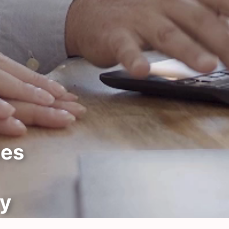
nes
y