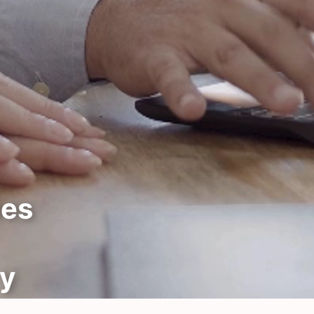
nes
y