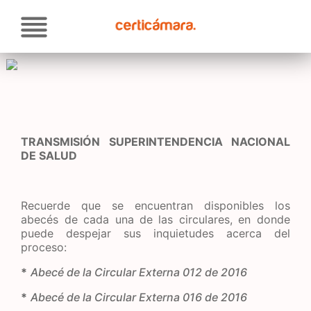
Pasar
Soluciones
al
contenido
principal
Atención al cliente
Proveedores
Actualidad
TRANSMISIÓN SUPERINTENDENCIA NACIONAL
DE SALUD
Contacto
Recuerde que se encuentran disponibles los
abecés de cada una de las circulares, en donde
puede despejar sus inquietudes acerca del
proceso:
*
Abecé de la Circular Externa 012 de 2016
*
Abecé de la Circular Externa 016 de 2016