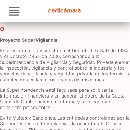
Pasar
Soluciones
al
contenido
principal
Atención al cliente
Proveedores
Proyecto SuperVigilancia
En atención a lo dispuesto en el Decreto Ley 356 de 1994
Actualidad
y el Decreto 2355 de 2006, corresponde a la
Superintendencia de Vigilancia y Seguridad Privada ejercer
la inspección, vigilancia y control sobre la industria y los
Contacto
servicios de vigilancia y seguridad privada en los términos
establecidos en las mencionadas disposiciones.
La Superintendencia está facultada para solicitar la
información financiera y en generar el cobro de la Cuota
Única de Contribución en la forma y términos que
considere procedentes.
Evite Multas y Sanciones. Las entidades controladas por la
Superintendencia de Vigilancia, de acuerdo a la Circular
Externa No. 0165 se encuentran obligadas a realizar su