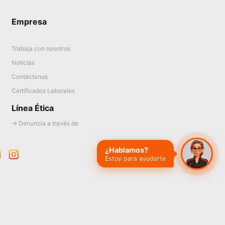
Empresa
Trabaja con nosotros
Noticias
Contáctanos
Certificados Laborales
Línea Ética
→ Denuncia a través de
¿Hablamos?
Estoy para ayudarte