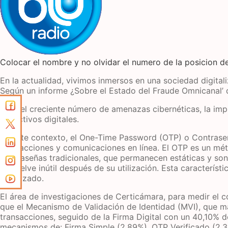
Colocar el nombre y no olvidar el numero de la posicion de
En la actualidad, vivimos inmersos en una sociedad digita
Según un informe ¿Sobre el Estado del Fraude Omnicanal’ d
Ante el creciente número de amenazas cibernéticas, la imp
los activos digitales.
En este contexto, el One-Time Password (OTP) o Contraseñ
transacciones y comunicaciones en línea. El OTP es un mét
contraseñas tradicionales, que permanecen estáticas y son
se vuelve inútil después de su utilización. Esta caracterí
autorizado.
El área de investigaciones de Certicámara, para medir el c
que el Mecanismo de Validación de Identidad (MVI), que má
transacciones, seguido de la Firma Digital con un 40,10% d
mecanismos de: Firma Simple (2,89%), OTP Verificado (2,3