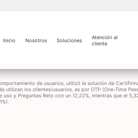
Pasar
al
contenido
principal
Atención al
Inicio
Nosotros
Soluciones
cliente
omportamiento de usuarios, utilizó la solución de Certifirm
s utilizan los clientes/usuarios, es por OTP (One-Time Pas
e uso y Preguntas Reto con un 12,22%, mientras que el 5,32%
1%).