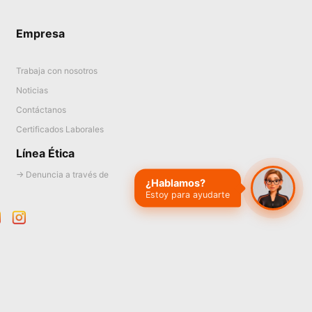
Empresa
Trabaja con nosotros
Noticias
Contáctanos
Certificados Laborales
Línea Ética
→ Denuncia a través de
¿Hablamos?
Estoy para ayudarte