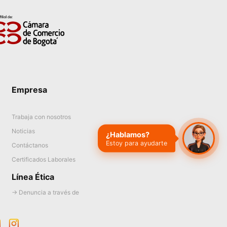
n
ate verification popup
Empresa
Trabaja con nosotros
Noticias
¿Hablamos?
Estoy para ayudarte
Contáctanos
Certificados Laborales
Línea Ética
→ Denuncia a través de